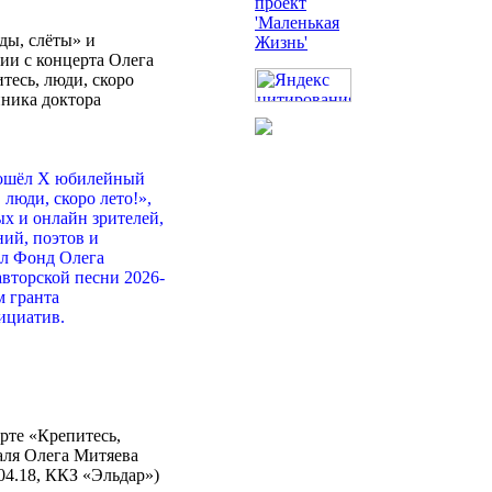
ды, слёты» и
ии с концерта Олега
тесь, люди, скоро
ника доктора
прошёл X юбилейный
люди, скоро лето!»,
ых и онлайн зрителей,
ий, поэтов и
ёл Фонд Олега
вторской песни 2026-
м гранта
ициатив.
рте «Крепитесь,
валя Олега Митяева
.04.18, ККЗ «Эльдар»)