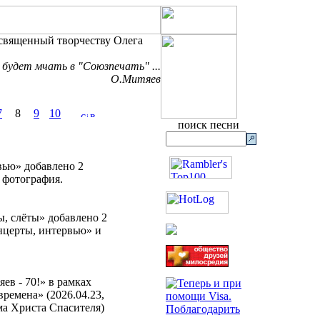
освященный творчеству Олега
 будет мчать в "Союзпечать" ...
О.Митяев
7
8
9
10
поиск песни
вью» добавлено 2
 фотография.
ы, слёты» добавлено 2
нцерты, интервью» и
ев - 70!» в рамках
ремена» (2026.04.23,
а Христа Спасителя)