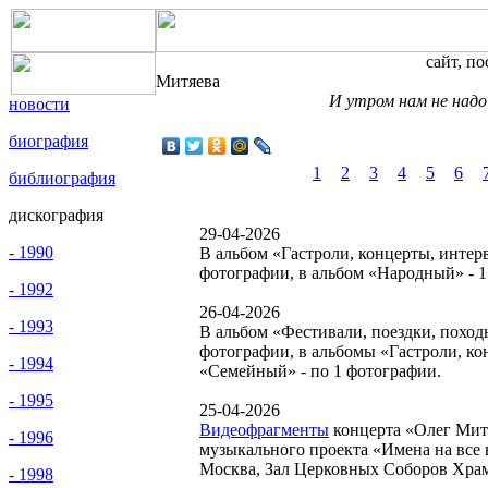
сайт, п
Митяева
И утром нам не надо
новости
биография
1
2
3
4
5
6
библиография
дискография
29-04-2026
- 1990
В альбом «Гастроли, концерты, интер
фотографии, в альбом «Народный» - 1
- 1992
26-04-2026
- 1993
В альбом «Фестивали, поездки, поход
фотографии, в альбомы «Гастроли, ко
- 1994
«Семейный» - по 1 фотографии.
- 1995
25-04-2026
Видеофрагменты
концерта «Олег Митя
- 1996
музыкального проекта «Имена на все в
Москва, Зал Церковных Соборов Храм
- 1998