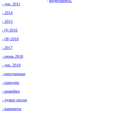
-
видеозапись.
- дек. 2011
- 2014
- 2015
- (I) 2016
- (II) 2016
- 2017
- июнь 2018
- дек. 2018
- неизданные
- пародии
- римейки
- чужие песни
- варианты