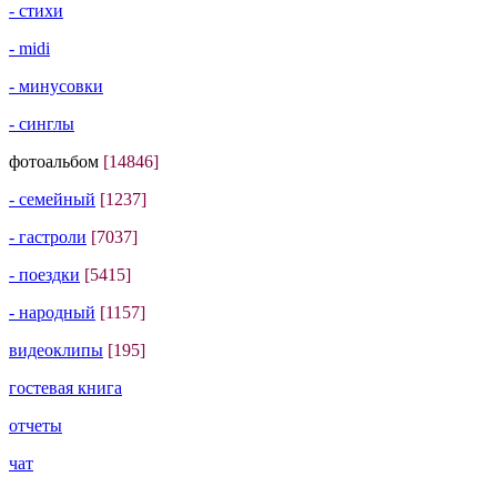
- стихи
- midi
- минусовки
- синглы
фотоальбом
[14846]
- семейный
[1237]
- гастроли
[7037]
- поездки
[5415]
- народный
[1157]
видеоклипы
[195]
гостевая книга
отчеты
чат