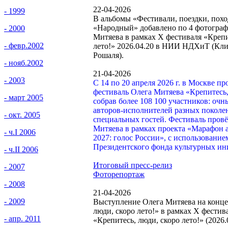
22-04-2026
- 1999
В альбомы «Фестивали, поездки, похо
«Народный» добавлено по 4 фотограф
- 2000
Митяева в рамках Х фестиваля «Крепи
- февр.2002
лето!» 2026.04.20 в НИИ НДХиТ (Кли
Рошаля).
- нояб.2002
21-04-2026
- 2003
С 14 по 20 апреля 2026 г. в Москве 
фестиваль Олега Митяева «Крепитесь, 
- март 2005
собрав более 108 100 участников: очн
авторов-исполнителей разных поколен
- окт. 2005
специальных гостей. Фестиваль пров
Митяева в рамках проекта «Марафон а
- ч.I 2006
2027: голос России», с использование
Президентского фонда культурных ин
- ч.II 2006
Итоговый пресс-релиз
- 2007
Фоторепортаж
- 2008
21-04-2026
- 2009
Выступление Олега Митяева на конце
люди, скоро лето!» в рамках Х фести
- апр. 2011
«Крепитесь, люди, скоро лето!» (2026