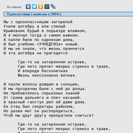
На главную
Одноклассница [ написана в 2004г.]
Мы с одноклассницею загорелой

Учили алгебру и ели спелый

Крыжовник бурый в подъезде влажном,

И я молчал тогда о самом важном.

А капли били по карнизам дома,

И был учебник «УЧПЕДГИЗа» новый.

И мы не знали, что жизнь промчится

И эта алгебра не пригодится

      Где-то на затерянном острове,

      Где лето прячет мокрых стрекоз в траве,

      И впереди бесконечная

      Жизнь неосознанно вечная.

И пахли волосы дождем и солнцем,

И мы прозрачны были с ней до донца.

Не прибавлялось серьезных знаний

От грома дальнего и плеч касаний.   

А красный галстук шел ей даже дома.

Ее отец был секретарь райкома,

Но разве мог он распорядиться,

Чтоб мы друг другу прекратили сниться?

      Где-то на затерянном острове,

      Где лето прячет мокрых стрекоз в траве,
