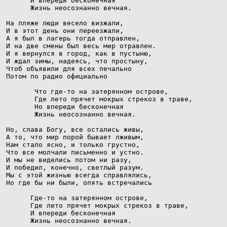
      И впереди бесконечная

      Жизнь неосознанно вечная.

На пляже люди весело визжали,

И в этот день они переезжали,

А я был в лагерь тогда отправлен,

И на две смены был весь мир отравлен.

И я вернулся в город, как в пустыню,

И ждал зимы, надеясь, что простыну,

Чтоб объявили для всех печально

Потом по радио официально

       Что где-то на затерянном острове,

       Где лето прячет мокрых стрекоз в траве,

       Но впереди бесконечная

       Жизнь неосознанно вечная.

Но, слава Богу, все остались живы,

А то, что мир порой бывает лживым,

Нам стало ясно, и только грустно,

Что все молчали письменно и устно.

И мы не виделись потом ни разу,

И победил, конечно, светлый разум.

Мы с этой жизнью всегда справлялись,

Но где бы ни были, опять встречались

      Где-то на затерянном острове,

      Где лето прячет мокрых стрекоз в траве,

      И впереди бесконечная

      Жизнь неосознанно вечная.