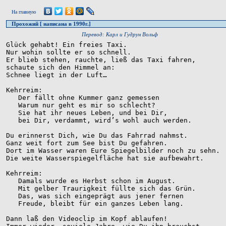
На главную
Прохожий [ написана в 1990г.]
Перевод: Карл и Гудрун Вольф
Glück gehabt! Ein freies Taxi.

Nur wohin sollte er so schnell.

Er blieb stehen, rauchte, ließ das Taxi fahren,

schaute sich den Himmel an:

Schnee liegt in der Luft…

Kehrreim: 

   Der fällt ohne Kummer ganz gemessen

   Warum nur geht es mir so schlecht?

   Sie hat ihr neues Leben, und bei Dir,

   bei Dir, verdammt, wird’s wohl auch werden.

Du erinnerst Dich, wie Du das Fahrrad nahmst.

Ganz weit fort zum See bist Du gefahren.

Dort im Wasser waren Eure Spiegelbilder noch zu sehn.

Die weite Wasserspiegelfläche hat sie aufbewahrt.

Kehrreim:

   Damals wurde es Herbst schon im August.

   Mit gelber Traurigkeit füllte sich das Grün.

   Das, was sich eingeprägt aus jener fernen

   Freude, bleibt für ein ganzes Leben lang.

Dann laß den Videoclip im Kopf ablaufen!
