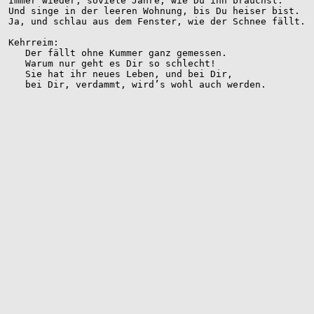
Immer wieder, soviele Jahre, wie Du ihn brauchst.

Und singe in der leeren Wohnung, bis Du heiser bist.

Ja, und schlau aus dem Fenster, wie der Schnee fällt. 

Kehrreim: 

   Der fällt ohne Kummer ganz gemessen.

   Warum nur geht es Dir so schlecht!

   Sie hat ihr neues Leben, und bei Dir,

   bei Dir, verdammt, wird’s wohl auch werden.