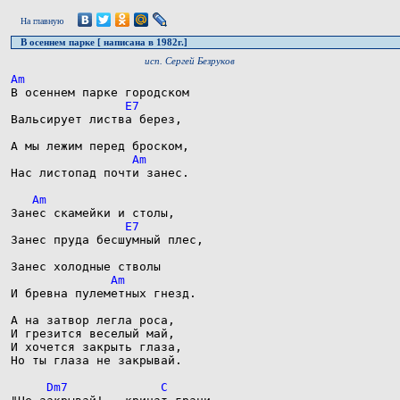
На главную
В осеннем парке [ написана в 1982г.]
исп. Сергей Безруков
Вальсирует листва берез,

Нас листопад почти занес.

Занес пруда бесшумный плес,

И бревна пулеметных гнезд.

А на затвор легла роса,

И грезится веселый май,

И хочется закрыть глаза,

Но ты глаза не закрывай.
