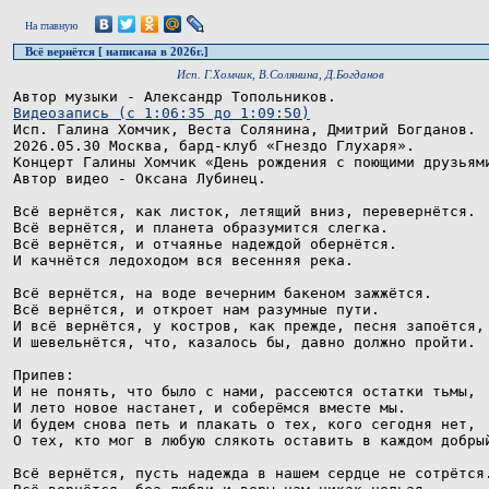
На главную
Всё вернётся [ написана в 2026г.]
Исп. Г.Хомчик, В.Солянина, Д.Богданов
Видеозапись (с 1:06:35 до 1:09:50)

Исп. Галина Хомчик, Веста Солянина, Дмитрий Богданов.

2026.05.30 Москва, бард-клуб «Гнездо Глухаря». 

Концерт Галины Хомчик «День рождения с поющими друзьями
Автор видео - Оксана Лубинец. 

Всё вернётся, как листок, летящий вниз, перевернётся. 

Всё вернётся, и планета образумится слегка. 

Всё вернётся, и отчаянье надеждой обернётся. 

И качнётся ледоходом вся весенняя река. 

Всё вернётся, на воде вечерним бакеном зажжётся. 

Всё вернётся, и откроет нам разумные пути. 

И всё вернётся, у костров, как прежде, песня запоётся, 
И шевельнётся, что, казалось бы, давно должно пройти. 

Припев: 

И не понять, что было с нами, рассеются остатки тьмы, 

И лето новое настанет, и соберёмся вместе мы. 

И будем снова петь и плакать о тех, кого сегодня нет, 

О тех, кто мог в любую слякоть оставить в каждом добрый
Всё вернётся, пусть надежда в нашем сердце не сотрётся.