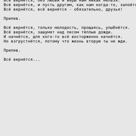
Всё вернётся, без любви и веры нам никак нельзя. 

Всё вернётся, и пусть другим, как нам когда-то, запоётс
Всё вернётся, всё вернётся - обязательно, друзья! 

Припев.

Всё вернётся, только молодость, прощаясь, улыбнётся. 

Всё вернётся, зашумят над лесом тёплые дожди. 

И начнётся, для кого-то всё восторженно начнётся. 

Но взгрустнётся, потому что жизнь вторую ты не жди.

Припев. 

Всё вернётся...