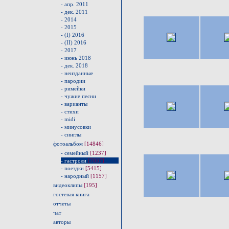
- апр. 2011
- дек. 2011
- 2014
- 2015
- (I) 2016
- (II) 2016
- 2017
- июнь 2018
- дек. 2018
- неизданные
- пародии
- римейки
- чужие песни
- варианты
- стихи
- midi
- минусовки
- синглы
фотоальбом
[14846]
- семейный
[1237]
- гастроли
[7037]
- поездки
[5415]
- народный
[1157]
видеоклипы
[195]
гостевая книга
отчеты
чат
авторы