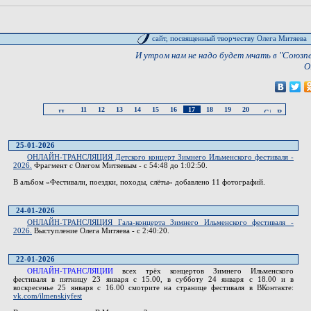
сайт, посвященный творчеству Олега Митяева
И утром нам не надо будет мчать в "Союзпеч
О
11
12
13
14
15
16
17
18
19
20
25-01-2026
ОНЛАЙН-ТРАНСЛЯЦИЯ Детского концерт Зимнего Ильменского фестиваля -
2026.
Фрагмент с Олегом Митяевым - с 54:48 до 1:02:50.
В альбом «Фестивали, поездки, походы, слёты» добавлено 11 фотографий.
24-01-2026
ОНЛАЙН-ТРАНСЛЯЦИЯ Гала-концерта Зимнего Ильменского фестиваля -
2026.
Выступление Олега Митяева - с 2:40:20.
22-01-2026
ОНЛАЙН-ТРАНСЛЯЦИИ
всех трёх концертов Зимнего Ильменского
фестиваля в пятницу 23 января с 15.00, в субботу 24 января с 18.00 и в
воскресенье 25 января с 16.00 смотрите на странице фестиваля в ВКонтакте:
vk.com/ilmenskiyfest