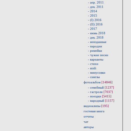
- апр. 2011
- дек. 2011
- 2014
- 2015
- (I) 2016
- (II) 2016
- 2017
- июнь 2018
- дек. 2018
- неизданные
- пародии
- римейки
- чужие песни
- варианты
- стихи
- midi
- минусовки
- синглы
фотоальбом
[14846]
- семейный
[1237]
- гастроли
[7037]
- поездки
[5415]
- народный
[1157]
видеоклипы
[195]
гостевая книга
отчеты
чат
авторы