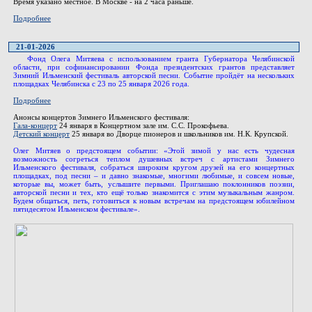
Время указано местное. В Москве - на 2 часа раньше.
Подробнее
21-01-2026
Фонд Олега Митяева с использованием гранта Губернатора Челябинской
области, при софинансировании Фонда президентских грантов представляет
Зимний Ильменский фестиваль авторской песни. Событие пройдёт на нескольких
площадках Челябинска с 23 по 25 января 2026 года.
Подробнее
Анонсы концертов Зимнего Ильменского фестиваля:
Гала-концерт
24 января в Концертном зале им. С.С. Прокофьева.
Детский концерт
25 января во Дворце пионеров и школьников им. Н.К. Крупской.
Олег Митяев о предстоящем событии: «Этой зимой у нас есть чудесная
возможность согреться теплом душевных встреч с артистами Зимнего
Ильменского фестиваля, собраться широким кругом друзей на его концертных
площадках, под песни – и давно знакомые, многими любимые, и совсем новые,
которые вы, может быть, услышите первыми. Приглашаю поклонников поэзии,
авторской песни и тех, кто ещё только знакомится с этим музыкальным жанром.
Будем общаться, петь, готовиться к новым встречам на предстоящем юбилейном
пятидесятом Ильменском фестивале».