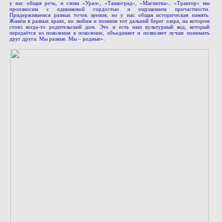
у нас общая речь, и слова «Урал», «Танкоград», «Магнитка», «Трактор» мы
произносим с одинаковой гордостью и ощущением причастности.
Придерживаемся разных точек зрения, но у нас общая историческая память.
Живём в разных краях, но любим и помним тот дальний берег озера, на котором
стоял когда-то родительский дом. Это и есть наш культурный код, который
передаётся из поколения в поколение, объединяет и позволяет лучше понимать
друг друга. Мы разные. Мы – родные».