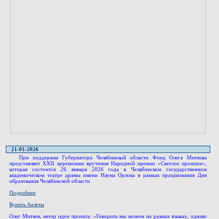
21-01-2026
При поддержке Губернатора Челябинской области Фонд Олега Митяева
представляет XXII церемонию вручения Народной премии «Светлое прошлое»,
которая состоится 26 января 2026 года в Челябинском государственном
академическом театре драмы имени Наума Орлова в рамках празднования Дня
образования Челябинской области
Подробнее
Купить билеты
Олег Митяев, автор идеи проекта: «Говорить мы можем на разных языках, однако