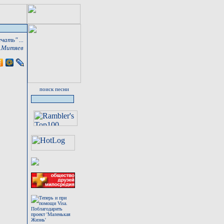
ать" ...
.Митяев
поиск песни