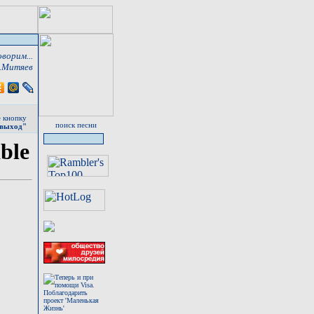
ворим...
.Митяев
е кнопку
поиск песни
выход"