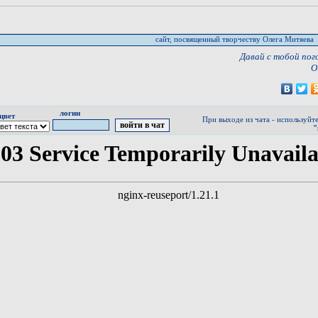
сайт, посвященный творчеству Олега Митяева
Давай с тобой пого
О
логин
цвет
При выходе из чата - используйт
"