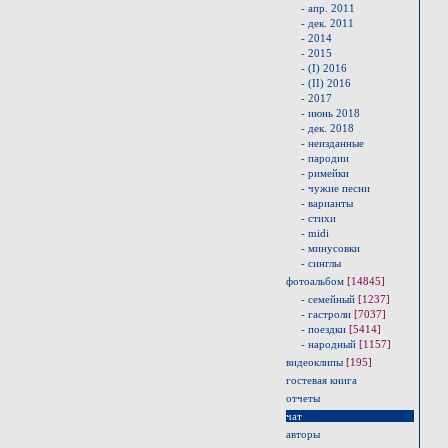
- апр. 2011
- дек. 2011
- 2014
- 2015
- (I) 2016
- (II) 2016
- 2017
- июнь 2018
- дек. 2018
- неизданные
- пародии
- римейки
- чужие песни
- варианты
- стихи
- midi
- минусовки
- синглы
фотоальбом
[14845]
- семейный
[1237]
- гастроли
[7037]
- поездки
[5414]
- народный
[1157]
видеоклипы
[195]
гостевая книга
отчеты
чат
авторы