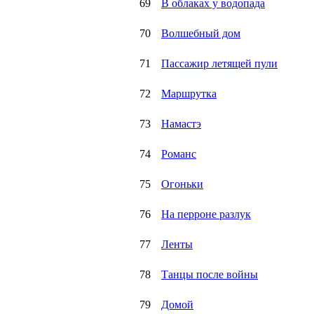
69
В облаках у водопада
70
Волшебный дом
71
Пассажир летящей пули
72
Маршрутка
73
Намастэ
74
Романс
75
Огоньки
76
На перроне разлук
77
Ленты
78
Танцы после войны
79
Домой