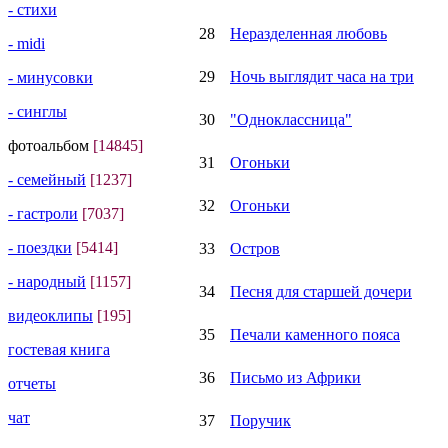
- стихи
28
Неразделенная любовь
- midi
29
Ночь выглядит часа на три
- минусовки
- синглы
30
"Одноклассница"
фотоальбом
[14845]
31
Огоньки
- семейный
[1237]
32
Огоньки
- гастроли
[7037]
- поездки
[5414]
33
Остров
- народный
[1157]
34
Песня для старшей дочери
видеоклипы
[195]
35
Печали каменного пояса
гостевая книга
36
Письмо из Африки
отчеты
чат
37
Поручик