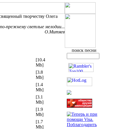
освященный творчеству Олега
по-прежнему светлые мелодии...
О.Митяев
поиск песни
[10.4
Mb]
[3.8
Mb]
[1.4
Mb]
[3.1
Mb]
[1.9
Mb]
[1.7
Mb]