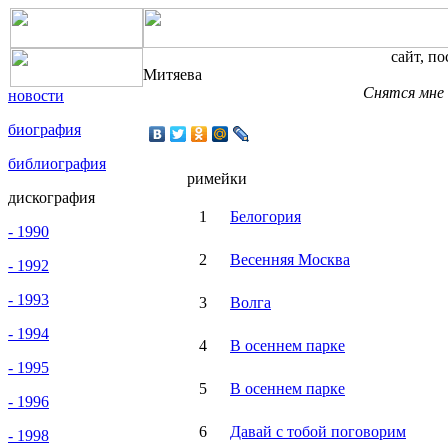
сайт, п
Митяева
Снятся мне 
новости
биография
библиография
римейки
дискография
1
Белогория
- 1990
2
Весенняя Москва
- 1992
- 1993
3
Волга
- 1994
4
В осеннем парке
- 1995
5
В осеннем парке
- 1996
6
Давай с тобой поговорим
- 1998