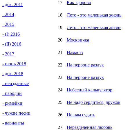
17
Как здорово
- дек. 2011
- 2014
18
Лето - это маленькая жизнь
- 2015
19
Лето - это маленькая жизнь
- (I) 2016
20
Москвичка
- (II) 2016
21
Намастэ
- 2017
- июнь 2018
22
На перроне разлук
- дек. 2018
23
На перроне разлук
- неизданные
24
Небесный калькулятор
- пародии
25
Не надо сердиться, дружок
- римейки
- чужие песни
26
Не нам судить
- варианты
27
Неразделенная любовь