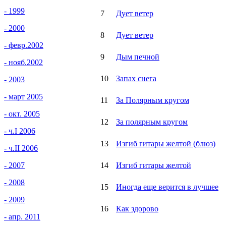
- 1999
7
Дует ветер
- 2000
8
Дует ветер
- февр.2002
9
Дым печной
- нояб.2002
10
Запах снега
- 2003
- март 2005
11
За Полярным кругом
- окт. 2005
12
За полярным кругом
- ч.I 2006
13
Изгиб гитары желтой (блюз)
- ч.II 2006
- 2007
14
Изгиб гитары желтой
- 2008
15
Иногда еще верится в лучшее
- 2009
16
Как здорово
- апр. 2011