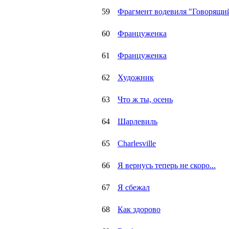
59
Фрагмент водевиля "Говорящи
60
Француженка
61
Француженка
62
Художник
63
Что ж ты, осень
64
Шарлевиль
65
Charlesville
66
Я вернусь теперь не скоро...
67
Я сбежал
68
Как здорово