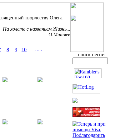
освященный творчеству Олега
На холсте с названьем Жизнь...
О.Митяев
7
8
9
10
поиск песни