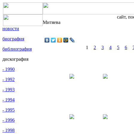
сайт, п
Митяева
новости
биография
1
2
3
4
5
6
библиография
дискография
- 1990
- 1992
- 1993
- 1994
- 1995
- 1996
- 1998