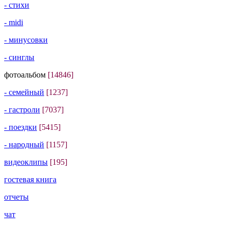
- стихи
- midi
- минусовки
- синглы
фотоальбом
[14846]
- семейный
[1237]
- гастроли
[7037]
- поездки
[5415]
- народный
[1157]
видеоклипы
[195]
гостевая книга
отчеты
чат