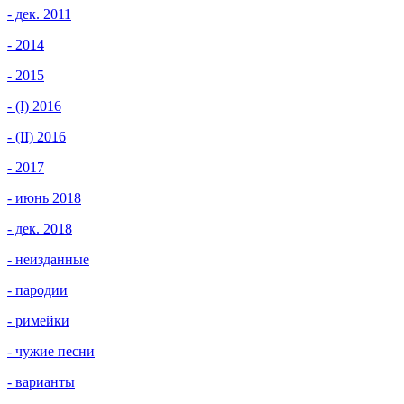
- дек. 2011
- 2014
- 2015
- (I) 2016
- (II) 2016
- 2017
- июнь 2018
- дек. 2018
- неизданные
- пародии
- римейки
- чужие песни
- варианты