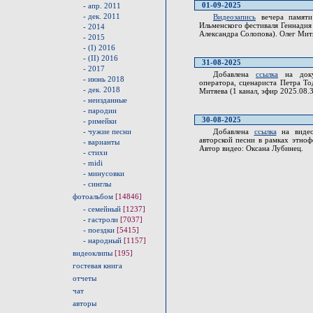
01-09-2025
- апр. 2011
- дек. 2011
Видеозапись
вечера памяти 
Ильменского фестиваля Геннадия 
- 2014
Александра Солопова). Олег Митя
- 2015
- (I) 2016
- (II) 2016
31-08-2025
- 2017
Добавлена
ссылка
на доку
- июнь 2018
оператора, сценариста Петра Т
- дек. 2018
Митяева (1 канал, эфир 2025.08.
- неизданные
- пародии
30-08-2025
- римейки
- чужие песни
Добавлена
ссылка
на видео
авторской песни в рамках этнофе
- варианты
Автор видео: Оксана Лубинец.
- стихи
- midi
- минусовки
- синглы
фотоальбом
[14846]
- семейный
[1237]
- гастроли
[7037]
- поездки
[5415]
- народный
[1157]
видеоклипы
[195]
гостевая книга
отчеты
чат
авторы