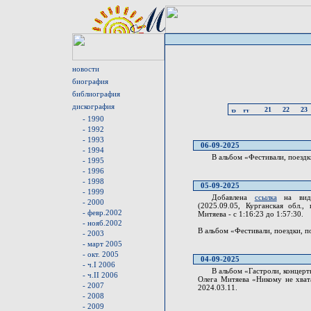
новости
биография
библиография
дискография
21
22
23
- 1990
- 1992
- 1993
06-09-2025
- 1994
В альбом «Фестивали, поездк
- 1995
- 1996
- 1998
05-09-2025
- 1999
Добавлена
ссылка
на виде
- 2000
(2025.09.05, Курганская обл.,
- февр.2002
Митяева - с 1:16:23 до 1:57:30.
- нояб.2002
В альбом «Фестивали, поездки, п
- 2003
- март 2005
- окт. 2005
04-09-2025
- ч.I 2006
В альбом «Гастроли, концерт
- ч.II 2006
Олега Митяева «Никому не хват
- 2007
2024.03.11.
- 2008
- 2009