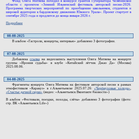
Фонд Олега Митяева победил в конкурсе грантов Губернатора Челябинской
области с проектом «Зимний Ильменский фестиваль авторской песни-2026.
Программа творческих мероприятий по приобщению школьников, студентов и
широкой аудитории к бардовскому движению Южного Урала». Проект стартует в
сентябре 2025 года и продлится до конца января 2026 г.
Подробнее
08-08-2025
В альбом «Гастроли, концерты, интервью» добавлено 3 фотографии.
07-08-2025
Добавлена
ссылка
на видеозапись выступления Олега Митяева на концерте
группы «Ирония судьбы» в клубе «Китайский лётчик Джао Да» (Москва)
2025.08.06.
04-08-2025
Фрагменты концерта Олега Митяева на фестивале авторской песни в рамках
этнофестиваля «Каракуз» в г.Альметьевске 2025.07.26:
«Черёмуховые холода»
,
«Счастье дачной скуки»
(видео: «Альметьевск Вконтакте #новости»)
В альбом «Фестивали, поездки, походы, слёты» добавлено 3 фотографии (фото:
стр. ВК «Альметьевск Life»)