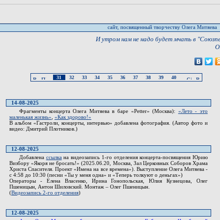
сайт, посвященный творчеству Олега Митяева
И утром нам не надо будет мчать в "Союзпеч
О
31
32
33
34
35
36
37
38
39
40
14-08-2025
Фрагменты концерта Олега Митяева в баре «Petter» (Москва):
«Лето - это
маленькая жизнь»
,
«Как здорово!»
В альбом «Гастроли, концерты, интервью» добавлена фотография. (Автор фото и
видео: Дмитрий Плотников.)
12-08-2025
Добавлена
ссылка
на видеозапись 1-го отделения концерта-посвящения Юрию
Визбору «Якоря не бросать!» (2025.06.20, Москва, Зал Церковных Соборов Храма
Христа Спасителя. Проект «Имена на все времена»). Выступление Олега Митяева -
с 4:58 до 10:30 (песни «Ты у меня одна» и «Теперь толкуют о деньгах»)
Операторы - Елена Власенко, Ирина Гонопольская, Юлия Кузнецова, Олег
Пшеницын, Антон Шиловский. Монтаж – Олег Пшеницын.
(
Видеозапись 2-го отделения
)
12-08-2025