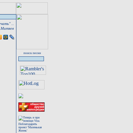
ать" ...
.Митяев
поиск песни