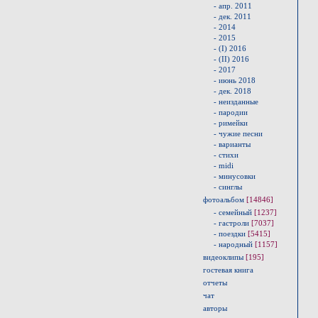
- апр. 2011
- дек. 2011
- 2014
- 2015
- (I) 2016
- (II) 2016
- 2017
- июнь 2018
- дек. 2018
- неизданные
- пародии
- римейки
- чужие песни
- варианты
- стихи
- midi
- минусовки
- синглы
фотоальбом
[14846]
- семейный
[1237]
- гастроли
[7037]
- поездки
[5415]
- народный
[1157]
видеоклипы
[195]
гостевая книга
отчеты
чат
авторы