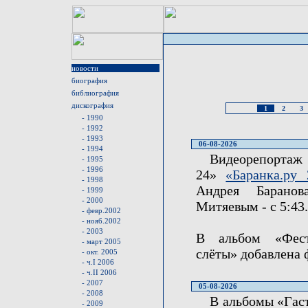
новости
биография
библиография
дискография
1
2
3
- 1990
- 1992
- 1993
06-08-2026
- 1994
Видеорепортаж 
- 1995
- 1996
24»
«Баранка.ру 
- 1998
Андрея Барано
- 1999
- 2000
Митяевым - с 5:43.
- февр.2002
- нояб.2002
- 2003
В альбом «Фест
- март 2005
слёты» добавлена 
- окт. 2005
- ч.I 2006
- ч.II 2006
- 2007
05-08-2026
- 2008
В альбомы «Гас
- 2009