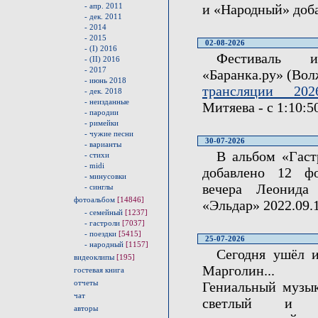
- апр. 2011
и «Народный» доб
- дек. 2011
- 2014
- 2015
02-08-2026
- (I) 2016
Фестиваль 
- (II) 2016
- 2017
«Баранка.ру» (Вол
- июнь 2018
трансляции 2026.
- дек. 2018
- неизданные
Митяева - с 1:10:50
- пародии
- римейки
- чужие песни
30-07-2026
- варианты
В альбом «Гаст
- стихи
- midi
добавлено 12 ф
- минусовки
вечера Леонида
- синглы
фотоальбом
[14846]
«Эльдар» 2022.09.1
- семейный
[1237]
- гастроли
[7037]
- поездки
[5415]
25-07-2026
- народный
[1157]
Сегодня ушёл 
видеоклипы
[195]
Марголин...
гостевая книга
отчеты
Гениальный музык
чат
светлый и до
авторы