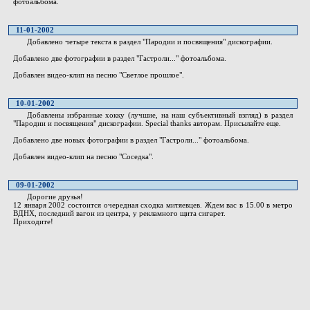
фотоальбома.
11-01-2002
Добавлено четыре текста в раздел "Пародии и посвящения" дискографии.
Добавлено две фотографии в раздел "Гастроли..." фотоальбома.
Добавлен видео-клип на песню "Светлое прошлое".
10-01-2002
Добавлены избранные хокку (лучшие, на наш субъективный взгляд) в раздел
"Пародии и посвящения" дискографии. Special thanks авторам. Присылайте еще.
Добавлено две новых фотографии в раздел "Гастроли..." фотоальбома.
Добавлен видео-клип на песню "Соседка".
09-01-2002
Дорогие друзья!
12 января 2002 состоится очередная сходка митяевцев. Ждем вас в 15.00 в метро
ВДНХ, последний вагон из центра, у рекламного щита сигарет.
Приходите!