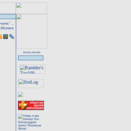
ать" ...
.Митяев
поиск песни