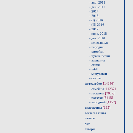
- апр. 2011
- дек. 2011
- 2014
- 2015
- (I) 2016
- (II) 2016
- 2017
- июнь 2018
- дек. 2018
- неизданные
- пародии
- римейки
- чужие песни
- варианты
- стихи
- midi
- минусовки
- синглы
фотоальбом
[14846]
- семейный
[1237]
- гастроли
[7037]
- поездки
[5415]
- народный
[1157]
видеоклипы
[195]
гостевая книга
отчеты
чат
авторы