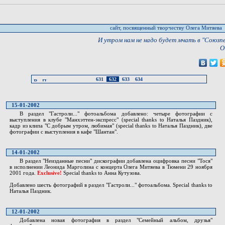
сайт, посвященный творчеству Олега Митяева
И утром нам не надо будет мчать в "Союзпеч
О
631
632
633
634
15-01-2002
В раздел "Гастроли..." фотоальбома добавлено: четыре фотографии с
выступления в клубе "Манхэттен-экспресс" (special thanks to Наталья Паздник),
кадр из клипа "С добрым утром, любимая" (special thanks to Наталья Паздник), две
фотографии с выступления в кафе "Шантан".
14-01-2002
В раздел "Неизданные песни" дискографии добавлена оцифровка песни "Тося"
в исполнении Леонида Марголина с концерта Олега Митяева в Тюмени 29 ноября
2001 года.
Exclusive!
Special thanks to Анна Кутузова.
Добавлено шесть фотографий в раздел "Гастроли..." фотоальбома. Special thanks to
Наталья Паздник.
12-01-2002
Добавлена новая фотография в раздел "Семейный альбом, друзья"