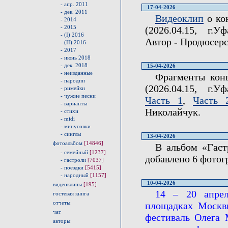
- апр. 2011
17-04-2026
- дек. 2011
Видеоклип
о ко
- 2014
- 2015
(2026.04.15, г.
- (I) 2016
Автор - Продюсер
- (II) 2016
- 2017
- июнь 2018
- дек. 2018
15-04-2026
- неизданные
Фрагменты конц
- пародии
(2026.04.15, г.
- римейки
- чужие песни
Часть 1
,
Часть 
- варианты
Николайчук.
- стихи
- midi
- минусовки
- синглы
13-04-2026
фотоальбом
[14846]
В альбом «Гаст
- семейный
[1237]
добавлено 6 фотог
- гастроли
[7037]
- поездки
[5415]
- народный
[1157]
10-04-2026
видеоклипы
[195]
14 – 20 апрел
гостевая книга
отчеты
площадках Москв
чат
фестиваль Олега 
авторы