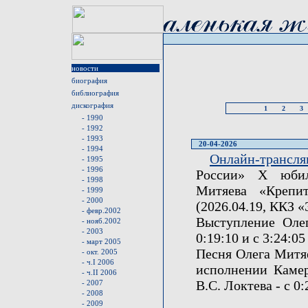
новости
биография
библиография
дискография
1
2
3
- 1990
- 1992
- 1993
20-04-2026
- 1994
Онлайн-трансля
- 1995
- 1996
России» X юбил
- 1998
Митяева «Крепит
- 1999
- 2000
(2026.04.19, ККЗ 
- февр.2002
Выступление Олег
- нояб.2002
- 2003
0:19:10 и с 3:24:05
- март 2005
Песня Олега Митя
- окт. 2005
- ч.I 2006
исполнении Камер
- ч.II 2006
В.С. Локтева - с 0:
- 2007
- 2008
- 2009